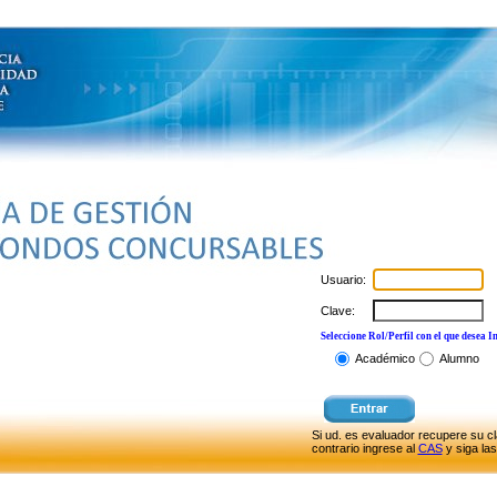
Usuario:
Clave:
Seleccione Rol/Perfil con el que desea I
Académico
Alumno
Si ud. es evaluador recupere su c
contrario ingrese al
CAS
y siga la