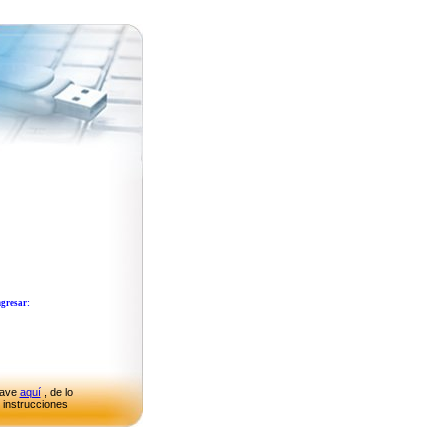
ngresar:
lave
aquí
, de lo
s instrucciones